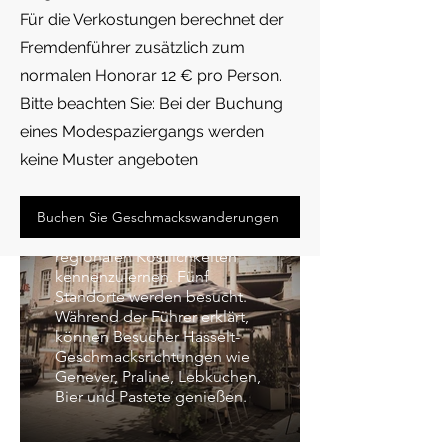
Für die Verkostungen berechnet der
Fremdenführer zusätzlich zum
normalen Honorar 12 € pro Person.
Bitte beachten Sie: Bei der Buchung
eines Modespaziergangs werden
Verkostungsspaziergang
keine Muster angeboten
Während dieses
Spaziergangs können Sie
Buchen Sie Geschmackswanderungen
Hasselt besuchen, um die
regionalen Köstlichkeiten
kennenzulernen. Fünf
Standorte werden besucht.
Während der Führer erklärt,
können Besucher Hasselt-
Genever-Spaziergang
Geschmacksrichtungen wie
Genever, Praline, Lebkuchen,
Entdecken Sie die reiche
Bier und Pastete genießen.
Geschichte von Hasselt, der
Genever-Hauptstadt