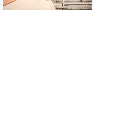
Quartier Bleu: das neue Herz von
Hasselt
Quartier Bleu ist ein modernes,
lebendiges Viertel am ruhigen Wasser
des Kanaalkom in Hasselt. Diese
innovative städtische Entwicklung
verbindet auf einzigartige Weise
Wohnen, Einkaufen, Essen und Erholung
und ist damit ein ideales Ziel für
Bewohner und Besucher
gleichermaßen.