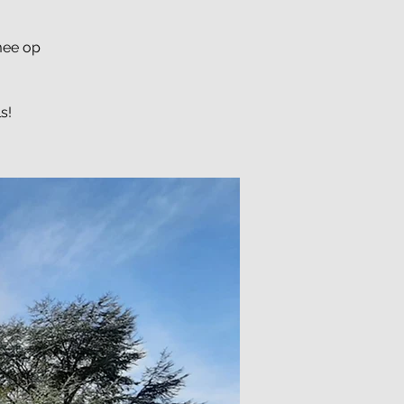
mee op
s!