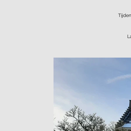
Tijde
L