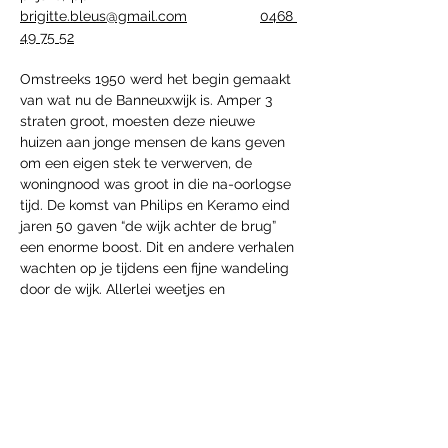
brigitte.bleus@gmail.com
0468 
49 75 52
Omstreeks 1950 werd het begin gemaakt 
van wat nu de Banneuxwijk is. Amper 3 
straten groot, moesten deze nieuwe 
huizen aan jonge mensen de kans geven 
om een eigen stek te verwerven, de 
woningnood was groot in die na-oorlogse 
tijd. De komst van Philips en Keramo eind 
jaren 50 gaven “de wijk achter de brug” 
een enorme boost. Dit en andere verhalen 
wachten op je tijdens een fijne wandeling 
door de wijk. Allerlei weetjes en 
anekdotes van vroeger passeren de revue.
Diese Veranstaltung teilen