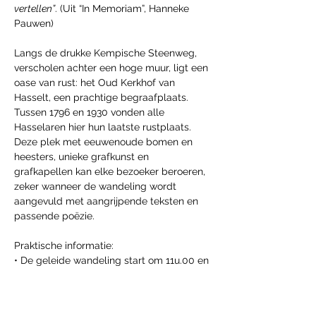
vertellen”
. (Uit “In Memoriam”, Hanneke 
Pauwen)
Langs de drukke Kempische Steenweg, 
verscholen achter een hoge muur, ligt een 
oase van rust: het Oud Kerkhof van 
Hasselt, een prachtige begraafplaats. 
Tussen 1796 en 1930 vonden alle 
Hasselaren hier hun laatste rustplaats. 
Deze plek met eeuwenoude bomen en 
heesters, unieke grafkunst en 
grafkapellen kan elke bezoeker beroeren, 
zeker wanneer de wandeling wordt 
aangevuld met aangrijpende teksten en 
passende poëzie.
Praktische informatie:
• De geleide wandeling start om 11u.00 en 
duurt +/- anderhalf uur
Afficher plus