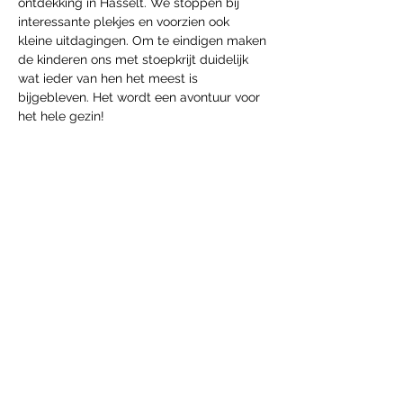
ontdekking in Hasselt. We stoppen bij 
interessante plekjes en voorzien ook 
kleine uitdagingen. Om te eindigen maken 
de kinderen ons met stoepkrijt duidelijk 
wat ieder van hen het meest is 
bijgebleven. Het wordt een avontuur voor 
het hele gezin!
Partager cet événement
htg.boekingen@gmail.com
Hasseltse Guides touristiques VZW
BE
466.158.54