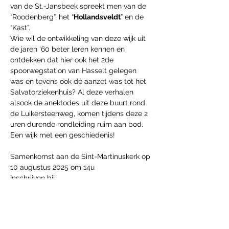
van de St.-Jansbeek spreekt men van de 
“Roodenberg”, het “
Hollandsveldt
” en de 
“Kast”.
Wie wil de ontwikkeling van deze wijk uit 
de jaren '60 beter leren kennen en 
ontdekken dat hier ook het 2de 
spoorwegstation van Hasselt gelegen 
was en tevens ook de aanzet was tot het 
Salvatorziekenhuis? Al deze verhalen 
alsook de anektodes uit deze buurt rond 
de Luikersteenweg, komen tijdens deze 2 
uren durende rondleiding ruim aan bod. 
Een wijk met een geschiedenis! 
Samenkomst aan de Sint-Martinuskerk op 
10 augustus 2025 om 14u
Inschrijven bij 
annette.mertens@hotmail.com