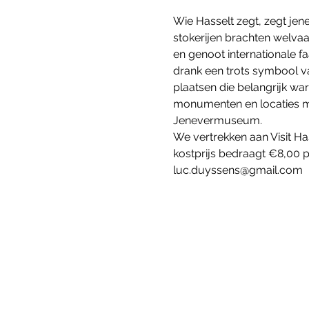
Wie Hasselt zegt, zegt jene
stokerijen brachten welvaa
en genoot internationale f
drank een trots symbool v
plaatsen die belangrijk wa
monumenten en locaties met
Jenevermuseum.  
We vertrekken aan Visit Ha
kostprijs bedraagt €8,00 p
luc.duyssens@gmail.com