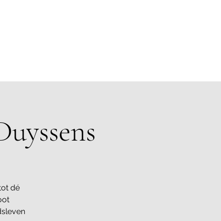
Duyssens
tot dé
oot
dsleven