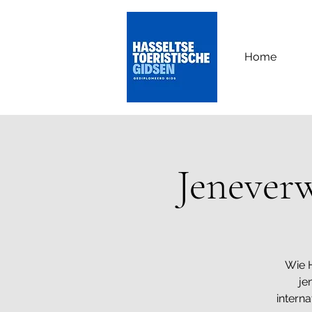
Home
Jenever
Wie H
je
intern