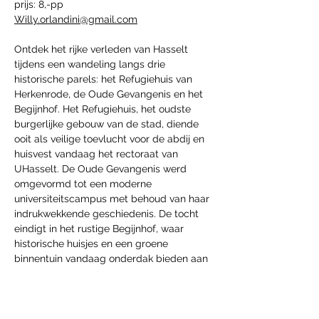
prijs: 8,-pp
Willy.orlandini@gmail.com
Ontdek het rijke verleden van Hasselt 
tijdens een wandeling langs drie 
historische parels: het Refugiehuis van 
Herkenrode, de Oude Gevangenis en het 
Begijnhof. Het Refugiehuis, het oudste 
burgerlijke gebouw van de stad, diende 
ooit als veilige toevlucht voor de abdij en 
huisvest vandaag het rectoraat van 
UHasselt. De Oude Gevangenis werd 
omgevormd tot een moderne 
universiteitscampus met behoud van haar 
indrukwekkende geschiedenis. De tocht 
eindigt in het rustige Begijnhof, waar 
historische huisjes en een groene 
binnentuin vandaag onderdak bieden aan 
de faculteit Architectuur en Kunsten en 
ruimte scheppen voor ontmoeting en rust.