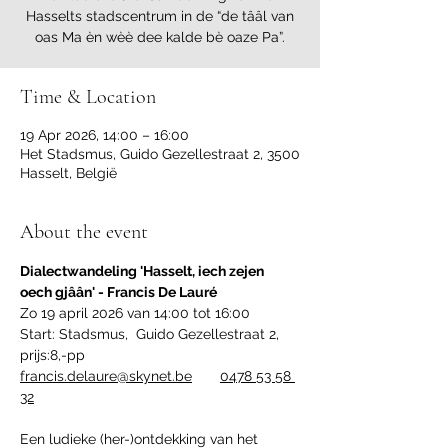
Hasselts stadscentrum in de “de tââl van
oas Ma èn wèè dee kalde bè oaze Pa”.
Time & Location
19 Apr 2026, 14:00 – 16:00
Het Stadsmus, Guido Gezellestraat 2, 3500
Hasselt, België
About the event
Dialectwandeling 'Hasselt, iech zejen 
oech gjâân' - Francis De Lauré
Zo 19 april 2026 van 14:00 tot 16:00
Start: Stadsmus,  Guido Gezellestraat 2, 
prijs:8,-pp
francis.delaure@skynet.be
0478 53 58 
32
Een ludieke (her-)ontdekking van het 