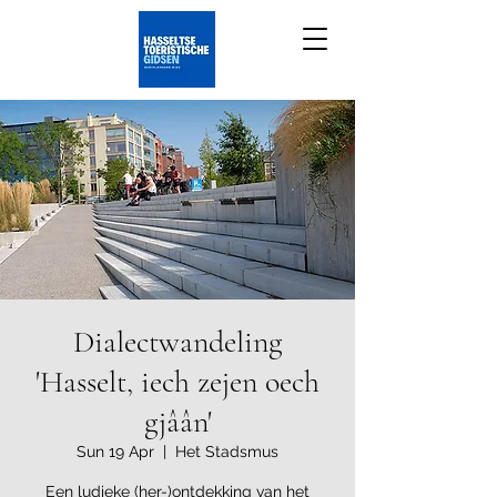
Dialectwandeling
'Hasselt, iech zejen oech
gjâân'
Sun 19 Apr
  |  
Het Stadsmus
Een ludieke (her-)ontdekking van het