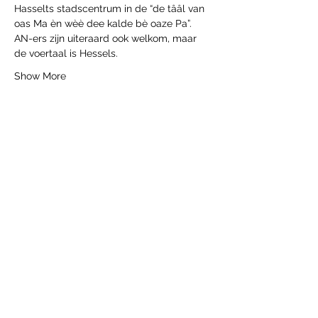
Hasselts stadscentrum in de “de tââl van 
oas Ma èn wèè dee kalde bè oaze Pa”.  
AN-ers zijn uiteraard ook welkom, maar 
de voertaal is Hessels.
Show More
Share this event
htg.boekingen@gmail.com
Hasselt Tourist Guides ASBL
BE
466.158.54