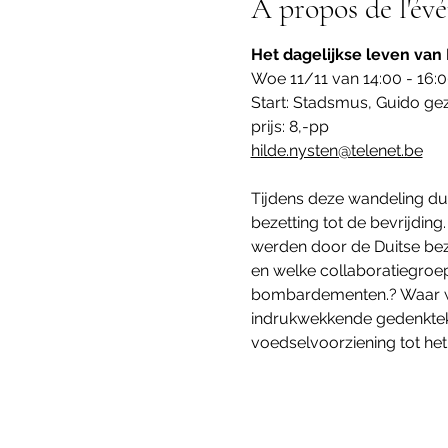
À propos de l'év
Het dagelijkse leven van
Woe 11/11 van 14:00 - 16:
Start: Stadsmus, Guido geze
prijs: 8,-pp
hilde.nysten@telenet.be
Tijdens deze wandeling dui
bezetting tot de bevrijdin
werden door de Duitse bez
en welke collaboratiegroe
bombardementen.? Waar ware
indrukwekkende gedenkteke
voedselvoorziening tot het 