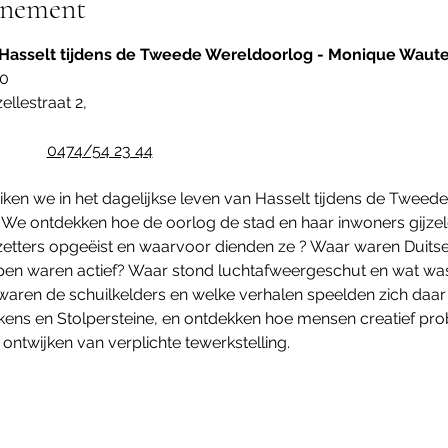
énement
 Hasselt tijdens de Tweede Wereldoorlog - Monique Waute
00
llestraat 2,  
0474/54 23 44
ken we in het dagelijkse leven van Hasselt tijdens de Tweed
g. We ontdekken hoe de oorlog de stad en haar inwoners gijz
etters opgeëist en waarvoor dienden ze ? Waar waren Duits
pen waren actief? Waar stond luchtafweergeschut en wat wa
n de schuilkelders en welke verhalen speelden zich daar af
ns en Stolpersteine, en ontdekken hoe mensen creatief prob
ontwijken van verplichte tewerkstelling. 