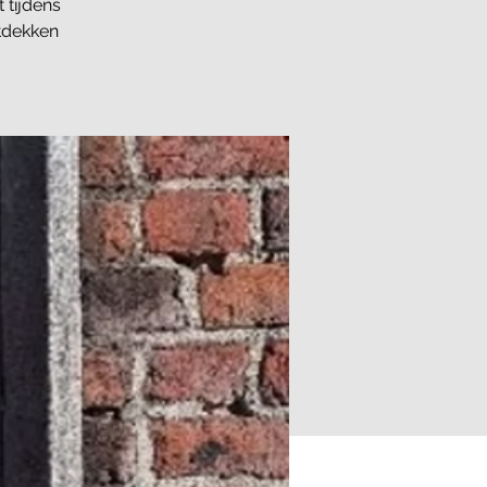
 tijdens
tdekken