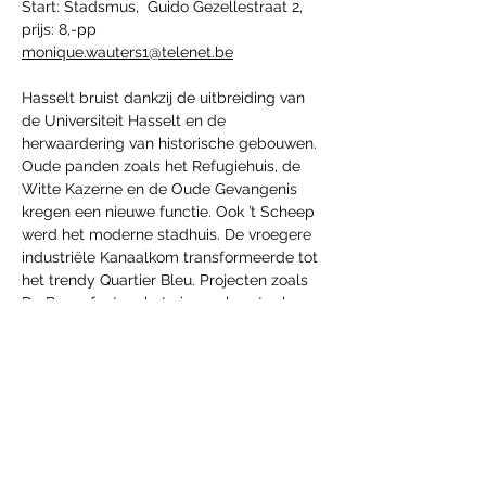
Start: Stadsmus,  Guido Gezellestraat 2, 
prijs: 8,-pp
monique.wauters1@telenet.be
Hasselt bruist dankzij de uitbreiding van 
de Universiteit Hasselt en de 
herwaardering van historische gebouwen. 
Oude panden zoals het Refugiehuis, de 
Witte Kazerne en de Oude Gevangenis 
kregen een nieuwe functie. Ook ’t Scheep 
werd het moderne stadhuis. De vroegere 
industriële Kanaalkom transformeerde tot 
het trendy Quartier Bleu. Projecten zoals 
De Bonnefant en het nieuwe kunstgebouw 
van Z33  doen de stad verder  opleven.
Deel dit evenement