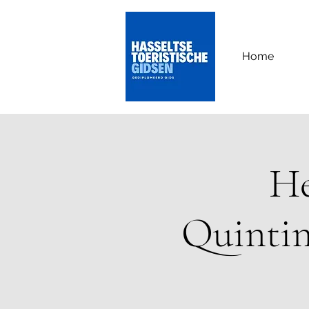
Home
He
Quintin