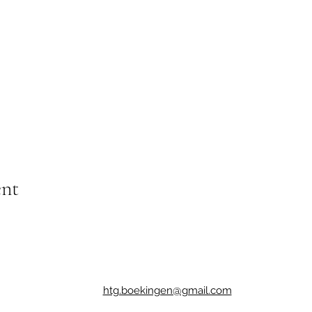
ent
htg.boekingen@gmail.com