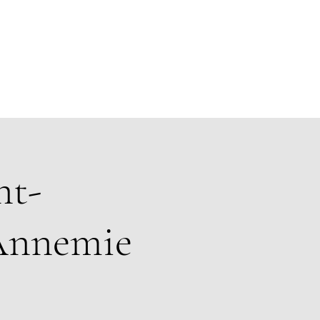
nt-
 Annemie